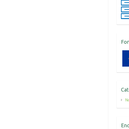
Fo
Cat
No
Enc