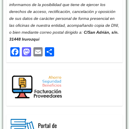
informamos de la posibilidad que tiene de ejercer los
derechos de acceso, rectificación, cancelación y oposición
de sus datos de carácter personal de forma presencial en
las oficinas de nuestra entidad, acompañando copia de DNI,
o bien mediante correo postal dirigido a:
C/San Adrián, s/n.
31448 Irurozqui
F
M
E
C
a
a
m
o
c
st
ail
m
e
o
p
b
d
ar
o
o
tir
o
n
k